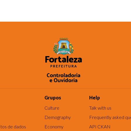
Grupos
Help
Culture
Talk with us
Demography
Frequently asked qu
tos de dados
Economy
API CKAN