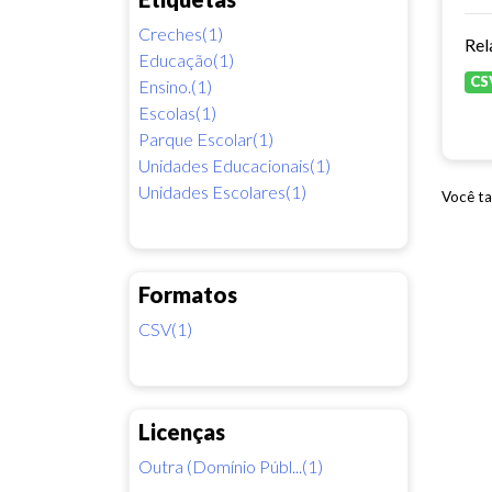
Creches(1)
Rel
Educação(1)
CS
Ensino.(1)
Escolas(1)
Parque Escolar(1)
Unidades Educacionais(1)
Unidades Escolares(1)
Você ta
Formatos
CSV(1)
Licenças
Outra (Domínio Públ...(1)