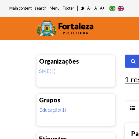
Main content
search
Menu
Footer
A-
A
A+
Organizações
SME(1)
1
re
Grupos
Educação(1)
Pa
Etiquetas