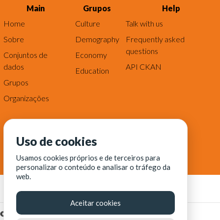
Main
Grupos
Help
Home
Culture
Talk with us
Sobre
Demography
Frequently asked
questions
Conjuntos de
Economy
dados
API CKAN
Education
Grupos
Organizações
Uso de cookies
Usamos cookies próprios e de terceiros para
personalizar o conteúdo e analisar o tráfego da
web.
Aceitar cookies
© Fortaleza Digital || CITINOVA - Fundação de Ciência,