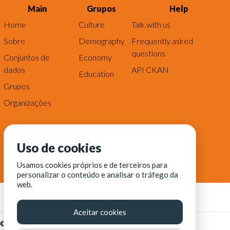
Main
Grupos
Help
Home
Culture
Talk with us
Sobre
Demography
Frequently asked
questions
Conjuntos de
Economy
dados
API CKAN
Education
Grupos
Organizações
Uso de cookies
Usamos cookies próprios e de terceiros para
personalizar o conteúdo e analisar o tráfego da
web.
Aceitar cookies
© Fortaleza Digital || CITINOVA - Fundação de Ciência,