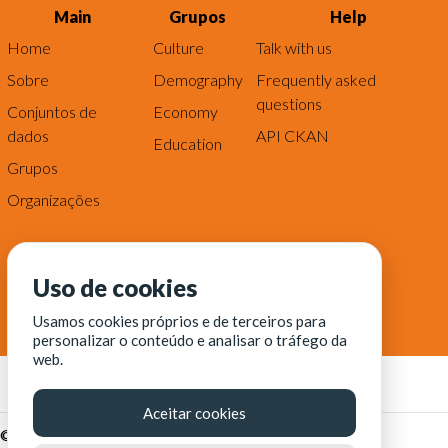
Main
Grupos
Help
Home
Culture
Talk with us
Sobre
Demography
Frequently asked
questions
Conjuntos de
Economy
dados
API CKAN
Education
Grupos
Organizações
Uso de cookies
Usamos cookies próprios e de terceiros para
personalizar o conteúdo e analisar o tráfego da
web.
Aceitar cookies
© Fortaleza Digital || CITINOVA - Fundação de Ciência,