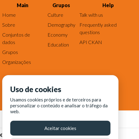
Main
Grupos
Help
Home
Culture
Talk with us
Sobre
Demography
Frequently asked
questions
Conjuntos de
Economy
dados
API CKAN
Education
Grupos
Organizações
Uso de cookies
Usamos cookies próprios e de terceiros para
personalizar o conteúdo e analisar o tráfego da
web.
Aceitar cookies
© Fortaleza Digital || CITINOVA - Fundação de Ciência,