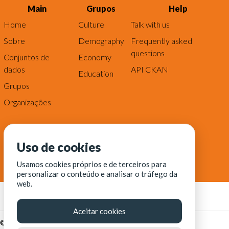
Main
Grupos
Help
Home
Culture
Talk with us
Sobre
Demography
Frequently asked
questions
Conjuntos de
Economy
dados
API CKAN
Education
Grupos
Organizações
Uso de cookies
Usamos cookies próprios e de terceiros para
personalizar o conteúdo e analisar o tráfego da
web.
Aceitar cookies
© Fortaleza Digital || CITINOVA - Fundação de Ciência,