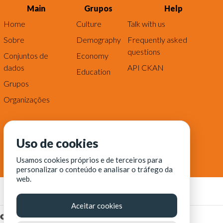
Main
Grupos
Help
Home
Culture
Talk with us
Sobre
Demography
Frequently asked
questions
Conjuntos de
Economy
dados
API CKAN
Education
Grupos
Organizações
Uso de cookies
Usamos cookies próprios e de terceiros para
personalizar o conteúdo e analisar o tráfego da
web.
Aceitar cookies
© Fortaleza Digital || CITINOVA - Fundação de Ciência,