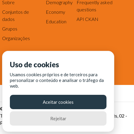
Sobre
Demography
Frequently asked
questions
Conjuntos de
Economy
dados
API CKAN
Education
Grupos
Organizações
Uso de cookies
Usamos cookies próprios e de terceiros para
personalizar o conteúdo e analisar o tráfego da
web.
Aceitar cookies
© Fortaleza Digital || CITINOVA - Fundação de Ciência,
Tecnologia e Inovação de Fortaleza - Rua dos Tremembés, 02 -
Rejeitar
Praia de Iracema - Fortaleza-CE