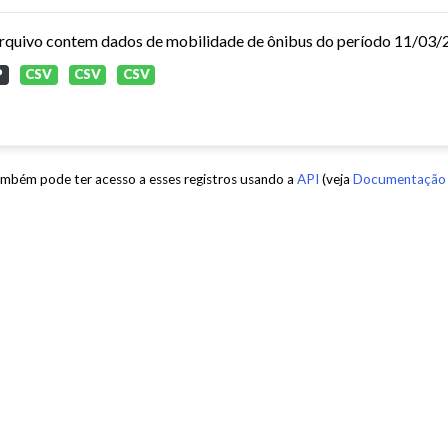
P
CSV
CSV
CSV
mbém pode ter acesso a esses registros usando a
API
(veja
Documentação 