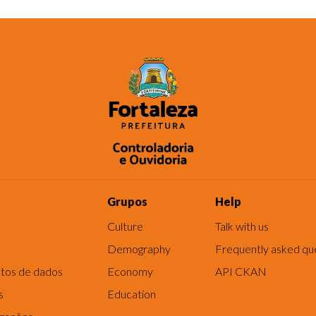
Grupos
Help
Culture
Talk with us
Demography
Frequently asked qu
tos de dados
Economy
API CKAN
s
Education