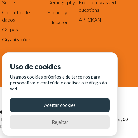
Sobre
Demography
Frequently asked
questions
Conjuntos de
Economy
dados
API CKAN
Education
Grupos
Organizações
Uso de cookies
Usamos cookies próprios e de terceiros para
personalizar o conteúdo e analisar o tráfego da
web.
Aceitar cookies
© Fortaleza Digital || CITINOVA - Fundação de Ciência,
Tecnologia e Inovação de Fortaleza - Rua dos Tremembés, 02 -
Rejeitar
Praia de Iracema - Fortaleza-CE