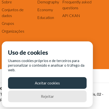
Sobre
Demography
Frequently asked
questions
Conjuntos de
Economy
dados
API CKAN
Education
Grupos
Organizações
Uso de cookies
Usamos cookies próprios e de terceiros para
personalizar o conteúdo e analisar o tráfego da
web.
Aceitar cookies
© Fortaleza Digital || CITINOVA - Fundação de Ciência,
Tecnologia e Inovação de Fortaleza - Rua dos Tremembés, 02 -
Rejeitar
Praia de Iracema - Fortaleza-CE