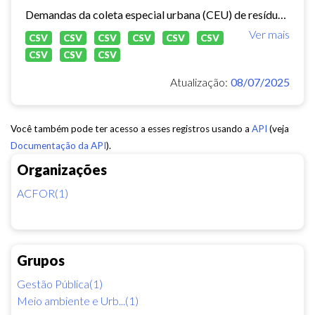
Demandas da coleta especial urbana (CEU) de resíduos sólidos no município de Fortaleza.
Ver mais
CSV
CSV
CSV
CSV
CSV
CSV
CSV
CSV
CSV
Atualização:
08/07/2025
Você também pode ter acesso a esses registros usando a
API
(veja
Documentação da API
).
Organizações
ACFOR(1)
Grupos
Gestão Pública(1)
Meio ambiente e Urb...(1)