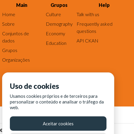
Main
Grupos
Help
Home
Culture
Talk with us
Sobre
Demography
Frequently asked
questions
Conjuntos de
Economy
dados
API CKAN
Education
Grupos
Organizações
Uso de cookies
Usamos cookies próprios e de terceiros para
personalizar o conteúdo e analisar o tráfego da
web.
Aceitar cookies
© Fortaleza Digital || CITINOVA - Fundação de Ciência,