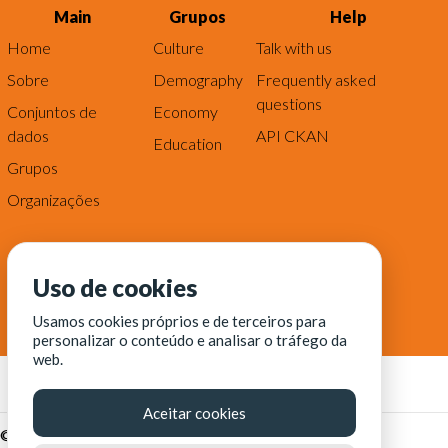
Main
Grupos
Help
Home
Culture
Talk with us
Sobre
Demography
Frequently asked
questions
Conjuntos de
Economy
dados
API CKAN
Education
Grupos
Organizações
Uso de cookies
Usamos cookies próprios e de terceiros para
personalizar o conteúdo e analisar o tráfego da
web.
Aceitar cookies
© Fortaleza Digital || CITINOVA - Fundação de Ciência,