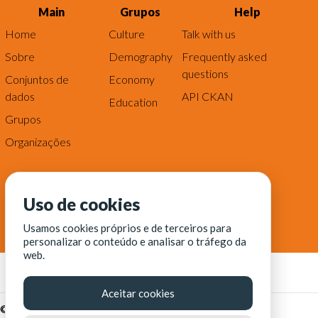
Main
Grupos
Help
Home
Culture
Talk with us
Sobre
Demography
Frequently asked
questions
Conjuntos de
Economy
dados
API CKAN
Education
Grupos
Organizações
Uso de cookies
Usamos cookies próprios e de terceiros para
personalizar o conteúdo e analisar o tráfego da
web.
Aceitar cookies
© Fortaleza Digital || CITINOVA - Fundação de Ciência,