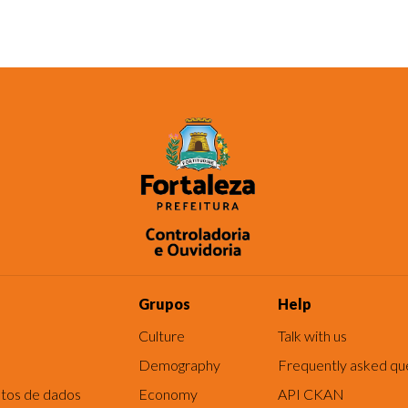
Grupos
Help
Culture
Talk with us
Demography
Frequently asked qu
tos de dados
Economy
API CKAN