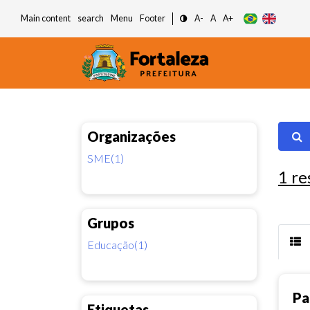
Main content
search
Menu
Footer
A-
A
A+
Organizações
SME(1)
1
re
Grupos
Educação(1)
Pa
Etiquetas