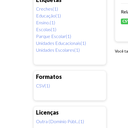
Creches(1)
Rel
Educação(1)
CS
Ensino.(1)
Escolas(1)
Parque Escolar(1)
Unidades Educacionais(1)
Unidades Escolares(1)
Você ta
Formatos
CSV(1)
Licenças
Outra (Domínio Públ...(1)