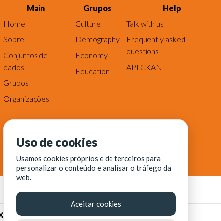
Main
Grupos
Help
Home
Culture
Talk with us
Sobre
Demography
Frequently asked
questions
Conjuntos de
Economy
dados
API CKAN
Education
Grupos
Organizações
Uso de cookies
Usamos cookies próprios e de terceiros para
personalizar o conteúdo e analisar o tráfego da
web.
Aceitar cookies
© Fortaleza Digital || CITINOVA - Fundação de Ciência,