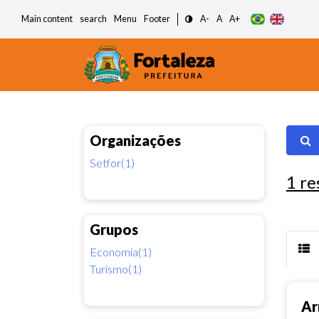
Main content
search
Menu
Footer
A-
A
A+
Organizações
Setfor(1)
1
re
Grupos
Economia(1)
Turismo(1)
Ar