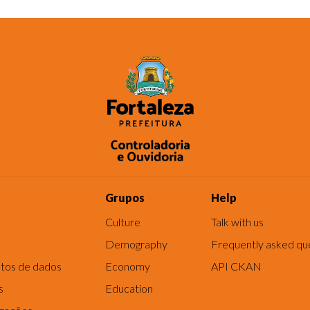
Grupos
Help
Culture
Talk with us
Demography
Frequently asked qu
tos de dados
Economy
API CKAN
s
Education