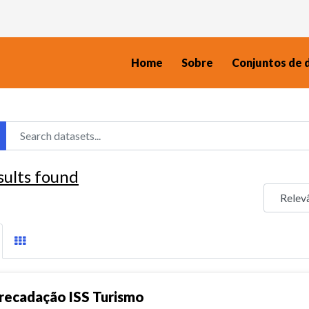
Home
Sobre
Conjuntos de 
sults found
recadação ISS Turismo