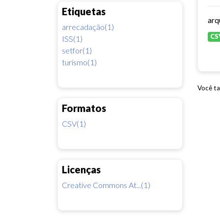
Etiquetas
arrecadação(1)
CS
ISS(1)
setfor(1)
turismo(1)
Você ta
Formatos
CSV(1)
Licenças
Creative Commons At...(1)