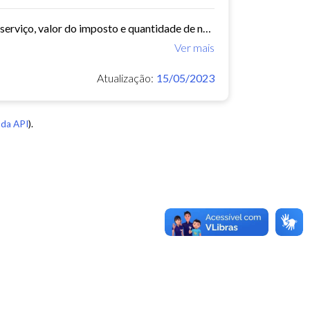
arquivo com data, bairro, cnae, descrição do cnae, segmento, valor do serviço, valor do imposto e quantidade de notas. Série histórica desde 2015. Vide dashboard no site do...
Ver mais
Atualização:
15/05/2023
da API
).