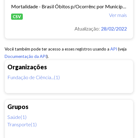
Mortalidade - Brasil Óbitos p/Ocorrênc por Município e Ano do Óbito Causa - CID-BR-10: . 104 Acidentes de transporte Período:2010-2019 Taxa municipal de homicídios por cem mil...
Ver mais
CSV
Atualização:
28/02/2022
Você também pode ter acesso a esses registros usando a
API
(veja
Documentação da API
).
Organizações
Fundação de Ciência...(1)
Grupos
Saúde(1)
Transporte(1)