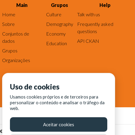
Main
Grupos
Help
Home
Culture
Talk with us
Sobre
Demography
Frequently asked
questions
Conjuntos de
Economy
dados
API CKAN
Education
Grupos
Organizações
Uso de cookies
Usamos cookies próprios e de terceiros para
personalizar o conteúdo e analisar o tráfego da
web.
Aceitar cookies
© Fortaleza Digital || CITINOVA - Fundação de Ciência,