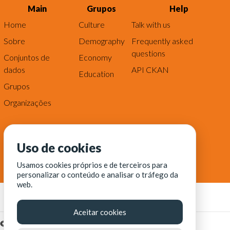
Main
Grupos
Help
Home
Culture
Talk with us
Sobre
Demography
Frequently asked
questions
Conjuntos de
Economy
dados
API CKAN
Education
Grupos
Organizações
Uso de cookies
Usamos cookies próprios e de terceiros para
personalizar o conteúdo e analisar o tráfego da
web.
Aceitar cookies
© Fortaleza Digital || CITINOVA - Fundação de Ciência,