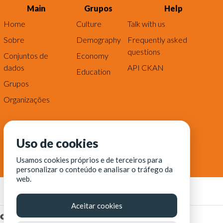
Main
Grupos
Help
Home
Culture
Talk with us
Sobre
Demography
Frequently asked
questions
Conjuntos de
Economy
dados
API CKAN
Education
Grupos
Organizações
Uso de cookies
Usamos cookies próprios e de terceiros para
personalizar o conteúdo e analisar o tráfego da
web.
Aceitar cookies
© Fortaleza Digital || CITINOVA - Fundação de Ciência,