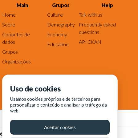
Main
Grupos
Help
Home
Culture
Talk with us
Sobre
Demography
Frequently asked
questions
Conjuntos de
Economy
dados
API CKAN
Education
Grupos
Organizações
Uso de cookies
Usamos cookies próprios e de terceiros para
personalizar o conteúdo e analisar o tráfego da
web.
Aceitar cookies
© Fortaleza Digital || CITINOVA - Fundação de Ciência,