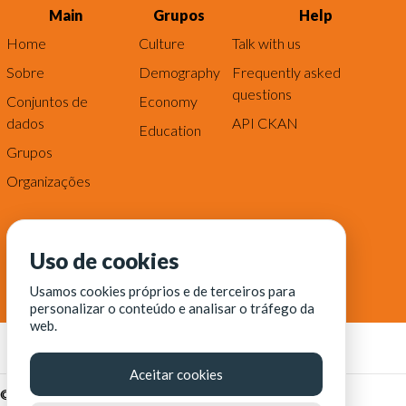
Main
Grupos
Help
Home
Culture
Talk with us
Sobre
Demography
Frequently asked
questions
Conjuntos de
Economy
dados
API CKAN
Education
Grupos
Organizações
Uso de cookies
Usamos cookies próprios e de terceiros para
personalizar o conteúdo e analisar o tráfego da
web.
Aceitar cookies
© Fortaleza Digital || CITINOVA - Fundação de Ciência,