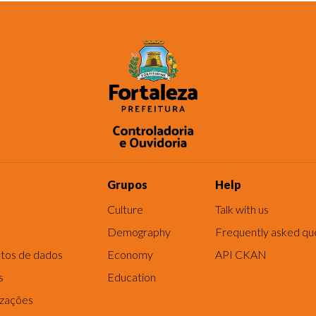
Grupos
Help
Culture
Talk with us
Demography
Frequently asked qu
tos de dados
Economy
API CKAN
s
Education
izações