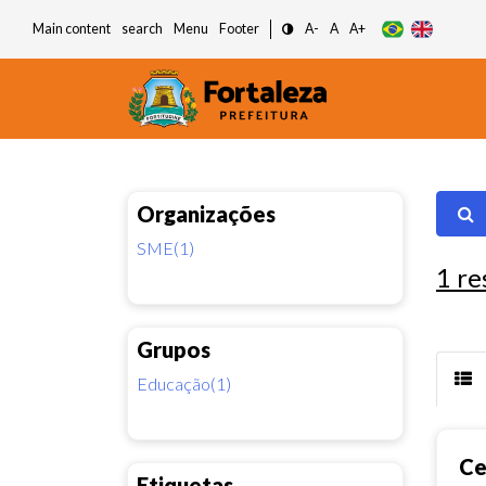
Main content
search
Menu
Footer
A-
A
A+
Organizações
SME(1)
1
re
Grupos
Educação(1)
Ce
Etiquetas