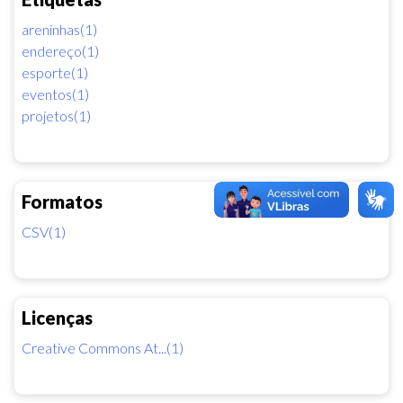
areninhas(1)
endereço(1)
esporte(1)
eventos(1)
projetos(1)
Formatos
CSV(1)
Licenças
Creative Commons At...(1)