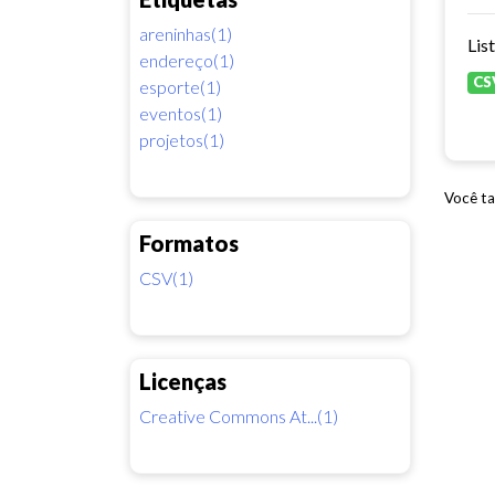
areninhas(1)
Lis
endereço(1)
CS
esporte(1)
eventos(1)
projetos(1)
Você ta
Formatos
CSV(1)
Licenças
Creative Commons At...(1)