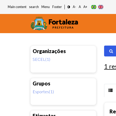
Main content
search
Menu
Footer
A-
A
A+
Organizações
SECEL(1)
1
re
Grupos
Esportes(1)
Re
Etiquetas