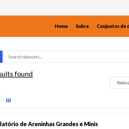
Home
Sobre
Conjuntos de 
sults found
latório de Areninhas Grandes e Minis