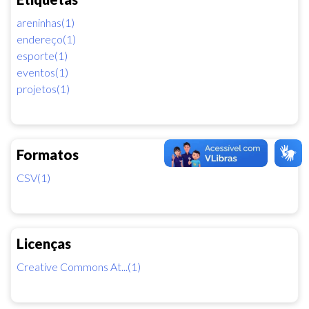
areninhas(1)
endereço(1)
esporte(1)
eventos(1)
projetos(1)
Formatos
CSV(1)
Licenças
Creative Commons At...(1)