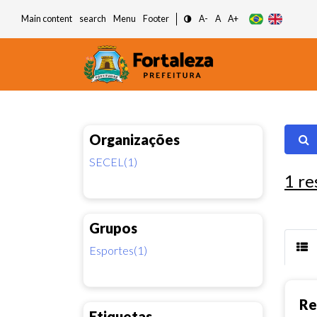
Main content
search
Menu
Footer
A-
A
A+
Organizações
SECEL(1)
1
re
Grupos
Esportes(1)
Re
Etiquetas