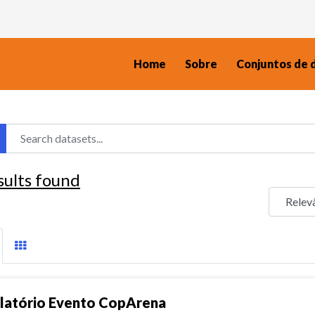
Home
Sobre
Conjuntos de 
sults found
latório Evento CopArena