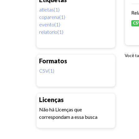
atletas(1)
Rel
coparena(1)
CS
evento(1)
relatorio(1)
Você ta
Formatos
CSV(1)
Licenças
Não há Licenças que
correspondam a essa busca