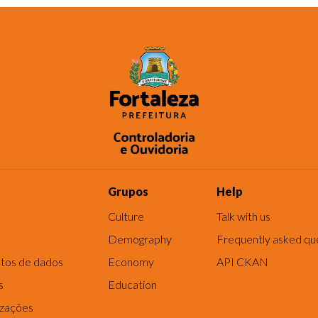
Grupos
Help
Culture
Talk with us
Demography
Frequently asked qu
tos de dados
Economy
API CKAN
s
Education
izações