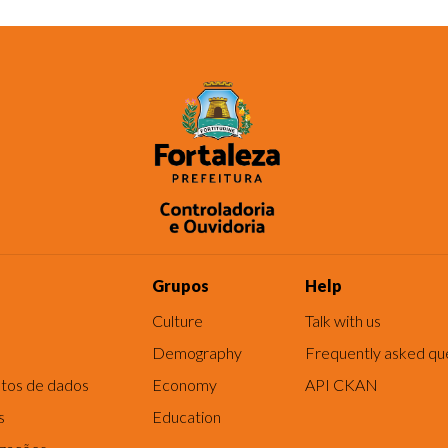
Grupos
Help
Culture
Talk with us
Demography
Frequently asked qu
tos de dados
Economy
API CKAN
s
Education