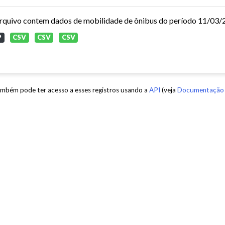
P
CSV
CSV
CSV
mbém pode ter acesso a esses registros usando a
API
(veja
Documentação 