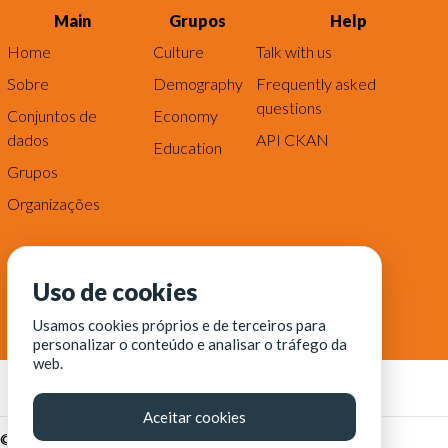
Main
Grupos
Help
Home
Culture
Talk with us
Sobre
Demography
Frequently asked
questions
Conjuntos de
Economy
dados
API CKAN
Education
Grupos
Organizações
Uso de cookies
Usamos cookies próprios e de terceiros para
personalizar o conteúdo e analisar o tráfego da
web.
Aceitar cookies
© Fortaleza Digital || CITINOVA - Fundação de Ciência,