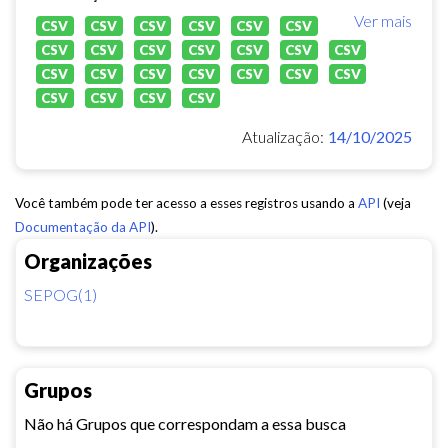
Ver mais
CSV
CSV
CSV
CSV
CSV
CSV
CSV
CSV
CSV
CSV
CSV
CSV
CSV
CSV
CSV
CSV
CSV
CSV
CSV
CSV
CSV
CSV
CSV
CSV
Atualização:
14/10/2025
Você também pode ter acesso a esses registros usando a
API
(veja
Documentação da API
).
Organizações
SEPOG(1)
Grupos
Não há Grupos que correspondam a essa busca