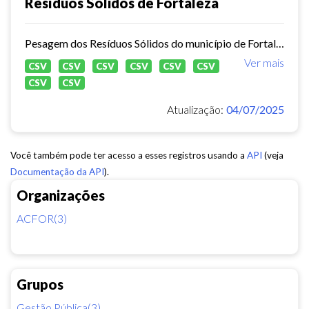
Resíduos Sólidos de Fortaleza
Pesagem dos Resíduos Sólidos do município de Fortaleza nos aterros sanitários.
Ver mais
CSV
CSV
CSV
CSV
CSV
CSV
CSV
CSV
Atualização:
04/07/2025
Você também pode ter acesso a esses registros usando a
API
(veja
Documentação da API
).
Organizações
ACFOR(3)
Grupos
Gestão Pública(3)