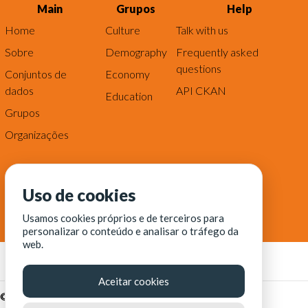
Main
Grupos
Help
Home
Culture
Talk with us
Sobre
Demography
Frequently asked
questions
Conjuntos de
Economy
dados
API CKAN
Education
Grupos
Organizações
Uso de cookies
Usamos cookies próprios e de terceiros para
personalizar o conteúdo e analisar o tráfego da
web.
Aceitar cookies
© Fortaleza Digital || CITINOVA - Fundação de Ciência,