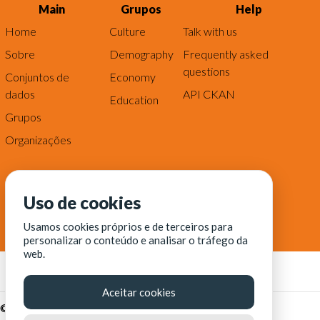
Main
Grupos
Help
Home
Culture
Talk with us
Sobre
Demography
Frequently asked
questions
Conjuntos de
Economy
dados
API CKAN
Education
Grupos
Organizações
Uso de cookies
Usamos cookies próprios e de terceiros para
personalizar o conteúdo e analisar o tráfego da
web.
Aceitar cookies
© Fortaleza Digital || CITINOVA - Fundação de Ciência,