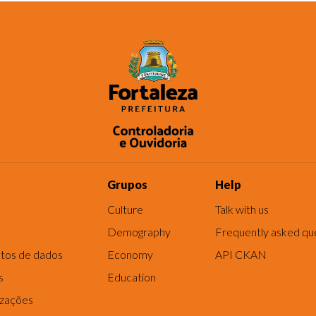
Grupos
Help
Culture
Talk with us
Demography
Frequently asked qu
tos de dados
Economy
API CKAN
s
Education
izações