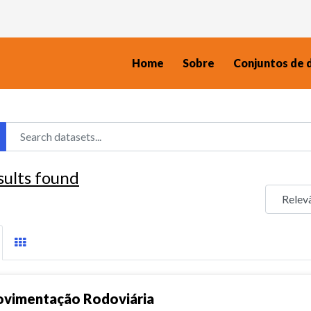
Home
Sobre
Conjuntos de 
sults found
vimentação Rodoviária