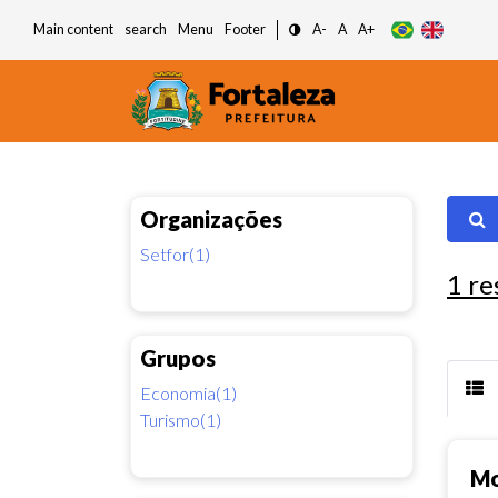
Main content
search
Menu
Footer
A-
A
A+
Organizações
Setfor(1)
1
re
Grupos
Economia(1)
Turismo(1)
Mo