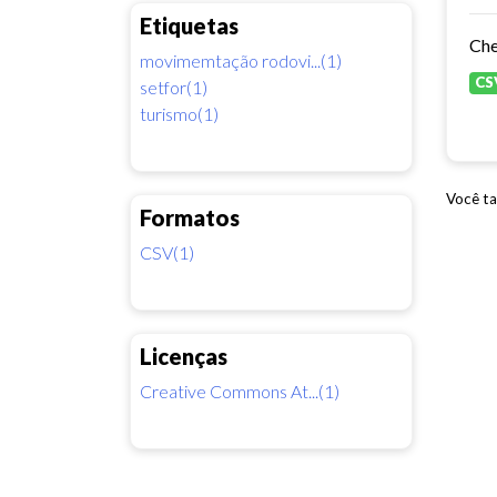
Etiquetas
movimemtação rodovi...(1)
CS
setfor(1)
turismo(1)
Você ta
Formatos
CSV(1)
Licenças
Creative Commons At...(1)