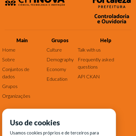
Main
Grupos
Help
Home
Culture
Talk with us
Sobre
Demography
Frequently asked
questions
Conjuntos de
Economy
dados
API CKAN
Education
Grupos
Organizações
Uso de cookies
Usamos cookies próprios e de terceiros para