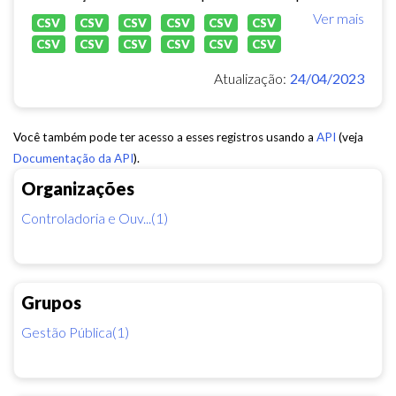
Ver mais
CSV
CSV
CSV
CSV
CSV
CSV
CSV
CSV
CSV
CSV
CSV
CSV
Atualização:
24/04/2023
Você também pode ter acesso a esses registros usando a
API
(veja
Documentação da API
).
Organizações
Controladoria e Ouv...(1)
Grupos
Gestão Pública(1)