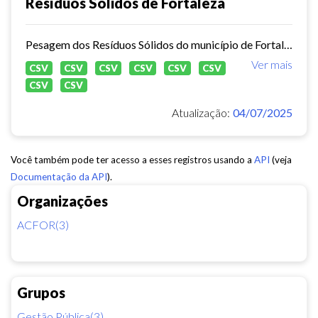
Resíduos Sólidos de Fortaleza
Pesagem dos Resíduos Sólidos do município de Fortaleza nos aterros sanitários.
Ver mais
CSV
CSV
CSV
CSV
CSV
CSV
CSV
CSV
Atualização:
04/07/2025
Você também pode ter acesso a esses registros usando a
API
(veja
Documentação da API
).
Organizações
ACFOR(3)
Grupos
Gestão Pública(3)