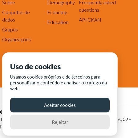
Sobre
Demography
Frequently asked
questions
Conjuntos de
Economy
dados
API CKAN
Education
Grupos
Organizações
Uso de cookies
Usamos cookies próprios e de terceiros para
personalizar o conteúdo e analisar o tráfego da
web.
Aceitar cookies
© Fortaleza Digital || CITINOVA - Fundação de Ciência,
Tecnologia e Inovação de Fortaleza - Rua dos Tremembés, 02 -
Rejeitar
Praia de Iracema - Fortaleza-CE