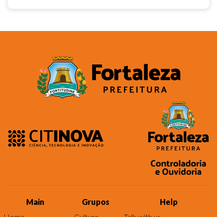
Main
Grupos
Help
Home
Culture
Talk with us