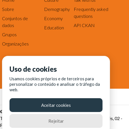
Sobre
Demography
Frequently asked
questions
Conjuntos de
Economy
dados
API CKAN
Education
Grupos
Organizações
Uso de cookies
Usamos cookies próprios e de terceiros para
personalizar o conteúdo e analisar o tráfego da
web.
Aceitar cookies
© Fortaleza Digital || CITINOVA - Fundação de Ciência,
Tecnologia e Inovação de Fortaleza - Rua dos Tremembés, 02 -
Rejeitar
Praia de Iracema - Fortaleza-CE