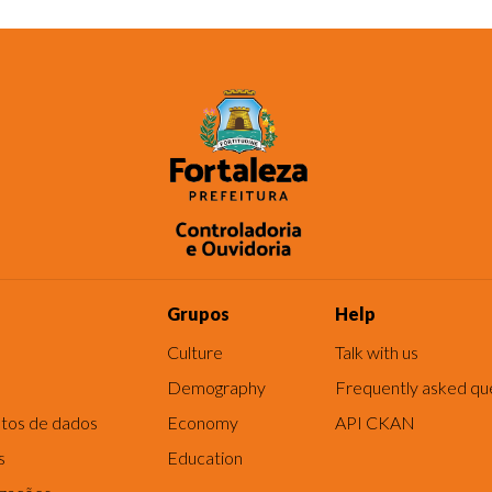
Grupos
Help
Culture
Talk with us
Demography
Frequently asked qu
tos de dados
Economy
API CKAN
s
Education