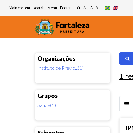
Main content
search
Menu
Footer
A-
A
A+
Organizações
Instituto de Previd...(1)
1
re
Grupos
Saúde(1)
IP
Etiquetas