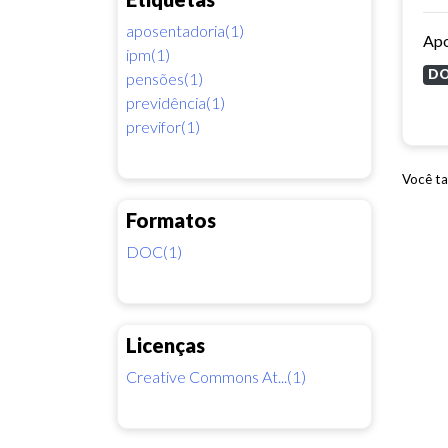
aposentadoria(1)
Apo
ipm(1)
D
pensões(1)
previdência(1)
previfor(1)
Você ta
Formatos
DOC(1)
Licenças
Creative Commons At...(1)