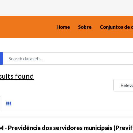
Home
Sobre
Conjuntos de 
sults found
M - Previdência dos servidores municipais (Previf