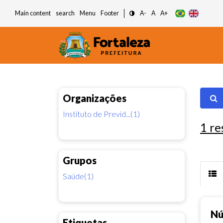
Main content
search
Menu
Footer
A-
A
A+
Organizações
Instituto de Previd...(1)
1
re
Grupos
Saúde(1)
Nú
Etiquetas