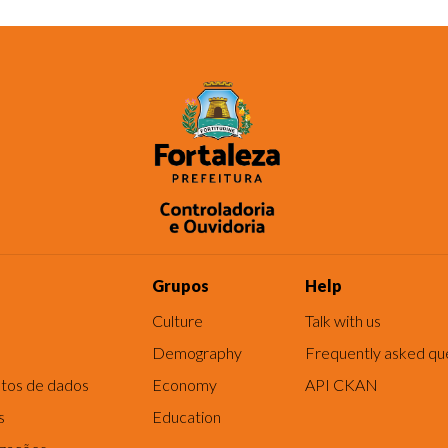
Grupos
Help
Culture
Talk with us
Demography
Frequently asked qu
tos de dados
Economy
API CKAN
s
Education