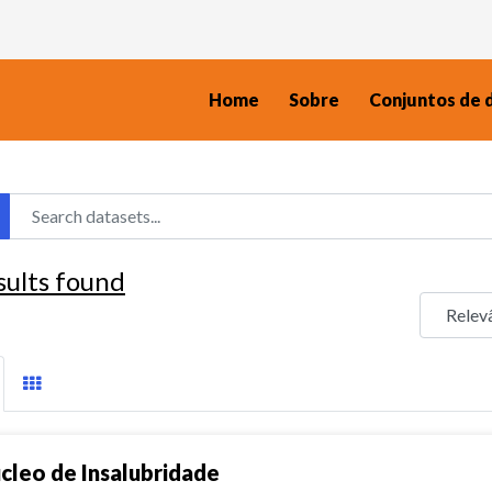
Home
Sobre
Conjuntos de 
sults found
cleo de Insalubridade