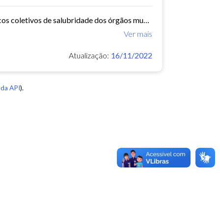
O Núcleo de Insalubridade tem como objetivo emitir pareceres técnicos coletivos de salubridade dos órgãos municipais e pareceres técnicos individuais dos servidores que postulem...
Ver mais
Atualização:
16/11/2022
da API
).