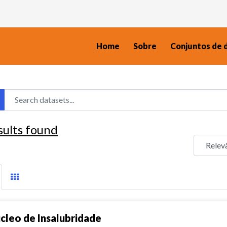
Home
Sobre
Conjuntos de 
sults found
cleo de Insalubridade