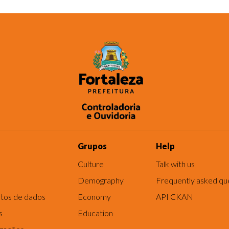
Grupos
Help
Culture
Talk with us
Demography
Frequently asked qu
tos de dados
Economy
API CKAN
s
Education