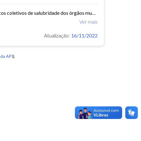
O Núcleo de Insalubridade tem como objetivo emitir pareceres técnicos coletivos de salubridade dos órgãos municipais e pareceres técnicos individuais dos servidores que postulem...
Ver mais
Atualização:
16/11/2022
da API
).