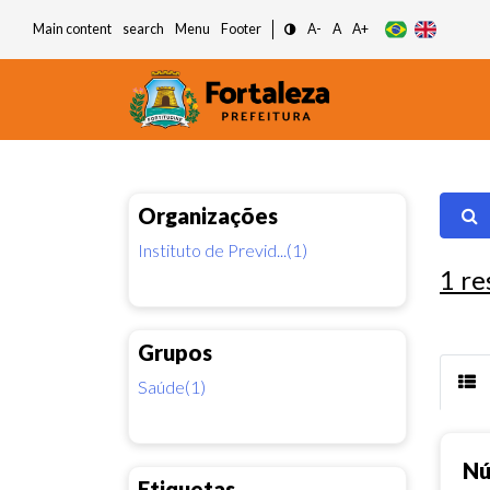
Main content
search
Menu
Footer
A-
A
A+
Organizações
Instituto de Previd...(1)
1
re
Grupos
Saúde(1)
Nú
Etiquetas