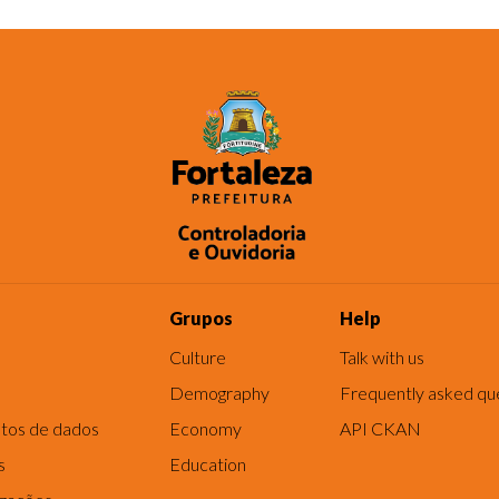
Grupos
Help
Culture
Talk with us
Demography
Frequently asked qu
tos de dados
Economy
API CKAN
s
Education