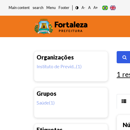
Main content
search
Menu
Footer
A-
A
A+
Organizações
Instituto de Previd...(1)
1
re
Grupos
Saúde(1)
Nú
Etiquetas