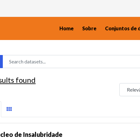
Home
Sobre
Conjuntos de 
sults found
cleo de Insalubridade