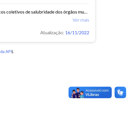
O Núcleo de Insalubridade tem como objetivo emitir pareceres técnicos coletivos de salubridade dos órgãos municipais e pareceres técnicos individuais dos servidores que postulem...
Ver mais
Atualização:
16/11/2022
da API
).