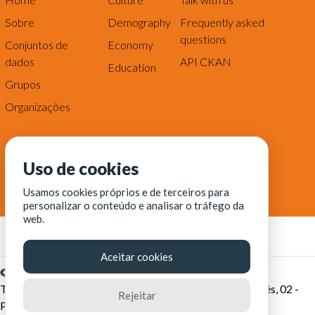
Sobre
Demography
Frequently asked
questions
Conjuntos de
Economy
dados
API CKAN
Education
Grupos
Organizações
Uso de cookies
Usamos cookies próprios e de terceiros para
personalizar o conteúdo e analisar o tráfego da
web.
Aceitar cookies
© Fortaleza Digital || CITINOVA - Fundação de Ciência,
Tecnologia e Inovação de Fortaleza - Rua dos Tremembés, 02 -
Rejeitar
Praia de Iracema - Fortaleza-CE