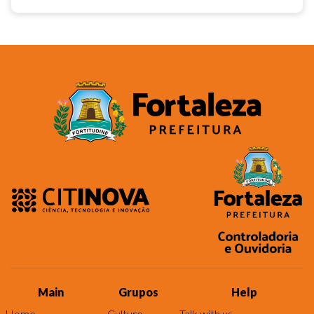
Main
Grupos
Help
Home
Culture
Talk with us