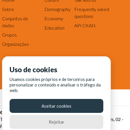
Sobre
Demography
Frequently asked
questions
Conjuntos de
Economy
dados
API CKAN
Education
Grupos
Organizações
Uso de cookies
Usamos cookies próprios e de terceiros para
personalizar o conteúdo e analisar o tráfego da
web.
Aceitar cookies
© Fortaleza Digital || CITINOVA - Fundação de Ciência,
Tecnologia e Inovação de Fortaleza - Rua dos Tremembés, 02 -
Rejeitar
Praia de Iracema - Fortaleza-CE