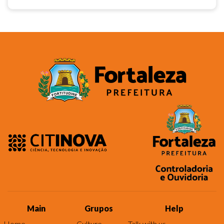
Main
Grupos
Help
Home
Culture
Talk with us