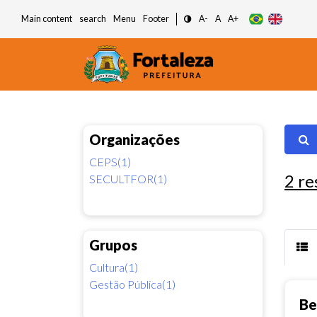
Main content
search
Menu
Footer
A-
A
A+
Organizações
CEPS(1)
2
re
SECULTFOR(1)
Grupos
Cultura(1)
Gestão Pública(1)
Be