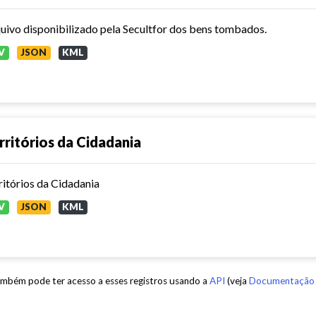
uivo disponibilizado pela Secultfor dos bens tombados.
V
JSON
KML
rritórios da Cidadania
ritórios da Cidadania
V
JSON
KML
mbém pode ter acesso a esses registros usando a
API
(veja
Documentação 