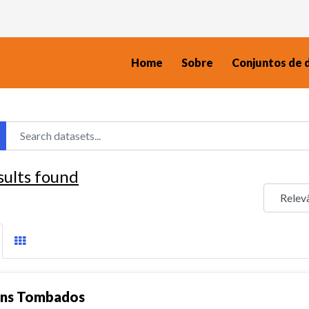
Home
Sobre
Conjuntos de 
sults found
ns Tombados