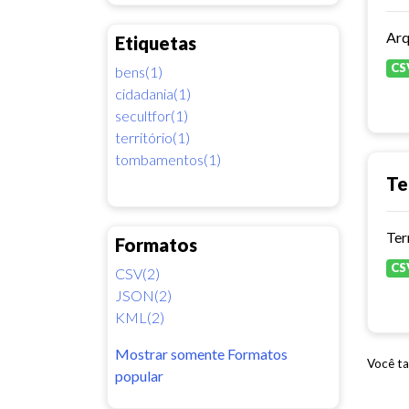
Arq
Etiquetas
CS
bens(1)
cidadania(1)
secultfor(1)
território(1)
tombamentos(1)
Te
Ter
Formatos
CS
CSV(2)
JSON(2)
KML(2)
Mostrar somente Formatos
Você ta
popular