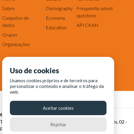
Sobre
Demography
Frequently asked
questions
Conjuntos de
Economy
dados
API CKAN
Education
Grupos
Organizações
Uso de cookies
Usamos cookies próprios e de terceiros para
personalizar o conteúdo e analisar o tráfego da
web.
Aceitar cookies
© Fortaleza Digital || CITINOVA - Fundação de Ciência,
Tecnologia e Inovação de Fortaleza - Rua dos Tremembés, 02 -
Rejeitar
Praia de Iracema - Fortaleza-CE