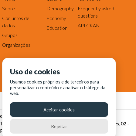
Sobre
Demography
Frequently asked
questions
Conjuntos de
Economy
dados
API CKAN
Education
Grupos
Organizações
Uso de cookies
Usamos cookies próprios e de terceiros para
personalizar o conteúdo e analisar o tráfego da
web.
Aceitar cookies
© Fortaleza Digital || CITINOVA - Fundação de Ciência,
Tecnologia e Inovação de Fortaleza - Rua dos Tremembés, 02 -
Rejeitar
Praia de Iracema - Fortaleza-CE