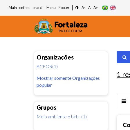
Main content
search
Menu
Footer
A-
A
A+
Organizações
ACFOR(1)
1
re
Mostrar somente Organizações
popular
Grupos
Meio ambiente e Urb...(1)
Co