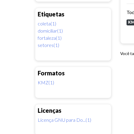
Tod
Etiquetas
K
coleta(1)
domiciliar(1)
fortaleza(1)
setores(1)
Você ta
Formatos
KMZ(1)
Licenças
Licença GNU para Do...(1)