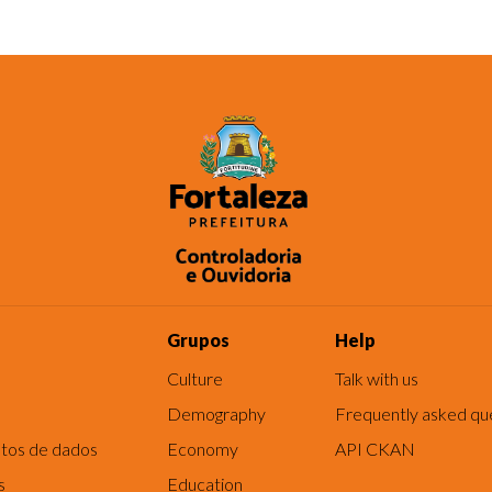
Grupos
Help
Culture
Talk with us
Demography
Frequently asked qu
tos de dados
Economy
API CKAN
s
Education