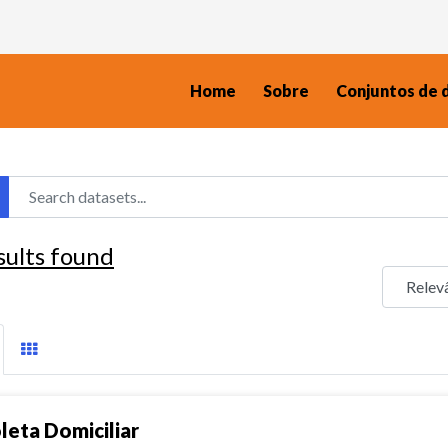
Home
Sobre
Conjuntos de 
sults found
leta Domiciliar